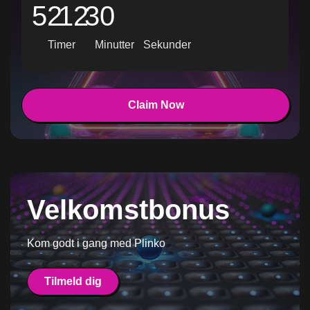
52
12
28
Timer
Minutter
Sekunder
Claim Now
Velkomstbonus
Kom godt i gang med Plinko
Tilmeld dig