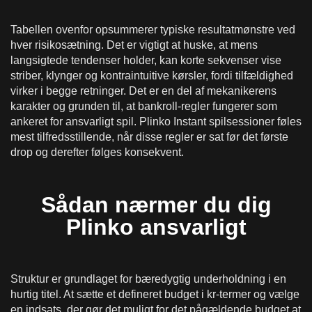
Tabellen ovenfor opsummerer typiske resultatmønstre ved
hver risikosætning. Det er vigtigt at huske, at mens
langsigtede tendenser holder, kan korte sekvenser vise
striber, klynger og kontraintuitive kørsler, fordi tilfældighed
virker i begge retninger. Det er en del af mekanikerens
karakter og grunden til, at bankroll-regler fungerer som
ankeret for ansvarligt spil. Plinko Instant spilsessioner føles
mest tilfredsstillende, når disse regler er sat før det første
drop og derefter følges konsekvent.
Sådan nærmer du dig
Plinko ansvarligt
Struktur er grundlaget for bæredygtig underholdning i en
hurtig titel. At sætte et defineret budget i kr-termer og vælge
en indsats, der gør det muligt for det pågældende budget at