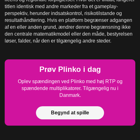
titlen identisk med andre markeder fra et gameplay-
perspektiv, herunder indsatskontrol, risikotilstande og
resultathåndtering. Hvis en platform begrænser adgangen
af en eller anden grund, ændrer denne begrænsning ikke
den centrale matematikmodel eller den måde, bestyrelsen
løser, falder, når den er tilgængelig andre steder.
Prøv Plinko i dag
Oplev spændingen ved Plinko med høj RTP og
spændende multiplikatorer. Tilgængelig nu i
Danmark.
Begynd at spille