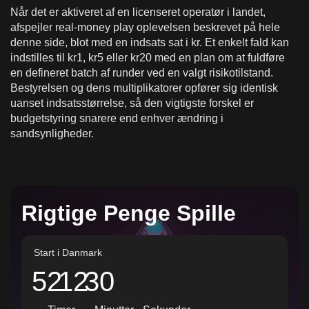
Når det er aktiveret af en licenseret operatør i landet,
afspejler real-money play oplevelsen beskrevet på hele
denne side, blot med en indsats sat i kr. Et enkelt fald kan
indstilles til kr1, kr5 eller kr20 med en plan om at fuldføre
en defineret batch af runder ved en valgt risikotilstand.
Bestyrelsen og dens multiplikatorer opfører sig identisk
uanset indsatsstørrelse, så den vigtigste forskel er
budgetstyring snarere end enhver ændring i
sandsynligheder.
Rigtige Penge Spille
Start i Danmark
52
12
28