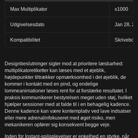
Max Multiplikator
x1000
Udgivelsesdato
Jan 28, 2
Kompatibilitet
Skrivebord
Designbeslutninger sigter mod at prioritere læsbarhed:
multiplikatoretiketter kan læses med et øjeblik,
højdepunkter tiltrækker opmærksomhed i det øjeblik, de
kommer i kontakt med en pind, og endelige
lommeanimationer løses rent for at forstærke resultatet. I
praksis kommunikerer bestyrelsen meget uden støj, hvilket
hjælper sessioner med at falde til i en behagelig kadence.
Denne kadence kan være kontemplativ ved lave indsatser
eller mere adrenalinfokuseret med øget risiko, men
mekanikeren opfører sig konsekvent begge veje.
Inden for Instant-spiloplevelser er enkelhed en styrke, når