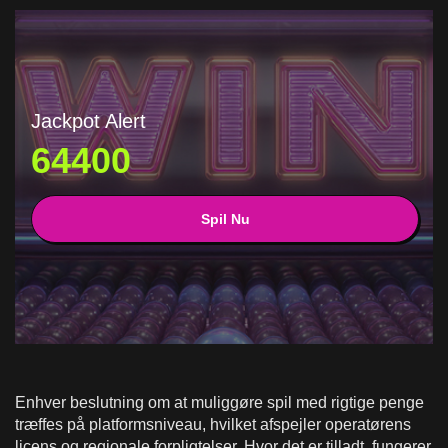
Jackpot Alert
64400
Spil Nu
Enhver beslutning om at muliggøre spil med rigtige penge
træffes på platformsniveau, hvilket afspejler operatørens
licens og regionale forpligtelser. Hvor det er tilladt, fungerer