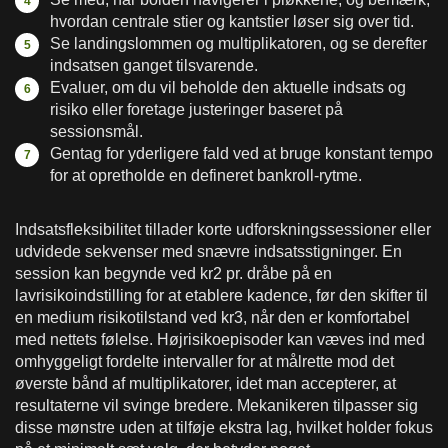
hvordan centrale stier og kantstier løser sig over tid.
Se landingslommen og multiplikatoren, og se derefter
indsatsen ganget tilsvarende.
Evaluer, om du vil beholde den aktuelle indsats og
risiko eller foretage justeringer baseret på
sessionsmål.
Gentag for yderligere fald ved at bruge konstant tempo
for at opretholde en defineret bankroll-rytme.
Indsatsfleksibilitet tillader korte udforskningssessioner eller
udvidede sekvenser med snævre indsatsstigninger. En
session kan begynde ved kr2 pr. dråbe på en
lavrisikoindstilling for at etablere kadence, før den skifter til
en medium risikotilstand ved kr3, når den er komfortabel
med nettets følelse. Højrisikoepisoder kan væves ind med
omhyggeligt fordelte intervaller for at målrette mod det
øverste bånd af multiplikatorer, idet man accepterer, at
resultaterne vil svinge bredere. Mekanikeren tilpasser sig
disse mønstre uden at tilføje ekstra lag, hvilket holder fokus