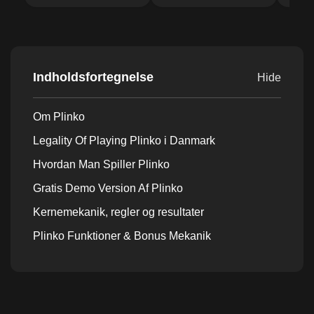
Indholdsfortegnelse
Hide
Om Plinko
Legality Of Playing Plinko i Danmark
Hvordan Man Spiller Plinko
Gratis Demo Version Af Plinko
Kernemekanik, regler og resultater
Plinko Funktioner & Bonus Mekanik
Plinko RTP, Volatilitet & Max Win Potentiale
Sådan nærmer du dig Plinko ansvarligt
Spiller Plinko Online For Rigtige Penge i