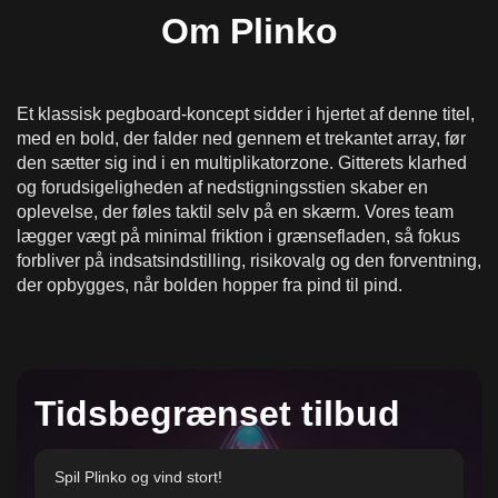
Danmark
Om Plinko
Indskud, Betalinger & Ansvarligt Spil i Danmark
Mobilversion af Plinko
Et klassisk pegboard-koncept sidder i hjertet af denne titel,
med en bold, der falder ned gennem et trekantet array, før
den sætter sig ind i en multiplikatorzone. Gitterets klarhed
og forudsigeligheden af nedstigningsstien skaber en
oplevelse, der føles taktil selv på en skærm. Vores team
lægger vægt på minimal friktion i grænsefladen, så fokus
forbliver på indsatsindstilling, risikovalg og den forventning,
der opbygges, når bolden hopper fra pind til pind.
Tidsbegrænset tilbud
Spil Plinko og vind stort!