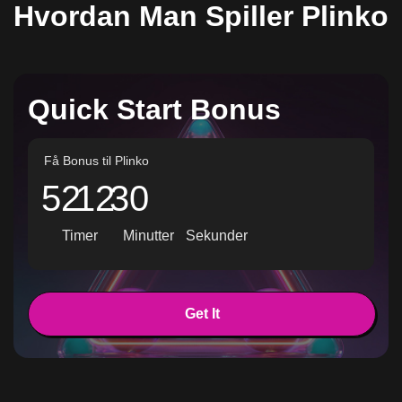
Hvordan Man Spiller Plinko
Quick Start Bonus
Få Bonus til Plinko
52
12
28
Timer
Minutter
Sekunder
Get It