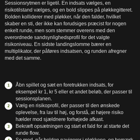
Sessionsrytmen er ligetil. En indsats vælges, en
risikotilstand vælges, og en bold slippes på pløkkegitteret.
Bolden kolliderer med pløkker, når den falder, hvilket
skaber en sti, der ikke kan forudsiges præcist for nogen
enkelt runde, men som stemmer overens med den
overordnede sandsynlighedsprofil for det valgte
risikoniveau. En sidste landingslomme bærer en
multiplikator, der påføres indsatsen, og runden afregner
med det samme.
Åbn spillet og sæt en foretrukken indsats, for
eksempel kr 1, kr 5 eller et andet beløb, der passer til
sessionsplanen.
Vælg en risikoprofil, der passer til den ønskede
oplevelse, fra lav til høj, og forstå, at højere risiko
hælder mod sjældnere forhøjede afkast.
Bekræft opsætningen og start et fald for at starte det
runde flow.
Se med, når bolden navigerer i pløkkene, og bemærk,