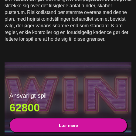
strække sig over det tilsigtede antal runder, skaber
pusterum. Risikotilstand bør stemme overens med denne
plan, med højrisikoindstillinger behandlet som et bevidst
valg, der øger varians snarere end som standard. Klare
regler, enkle kontroller og en forudsigelig kadence gør det
lettere for spillere at holde sig til disse grænser.
Ansvarligt spil
62800
Lær mere