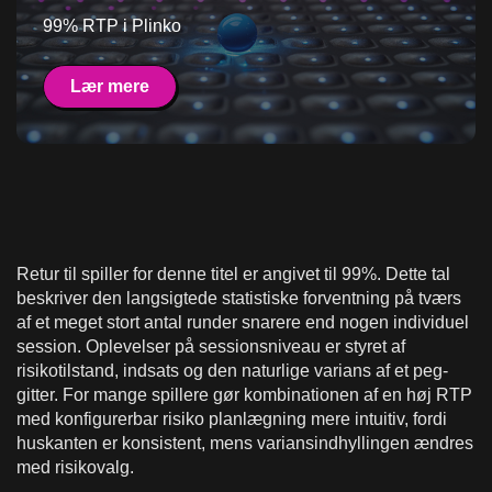
99% RTP i Plinko
Lær mere
Retur til spiller for denne titel er angivet til 99%. Dette tal
beskriver den langsigtede statistiske forventning på tværs
af et meget stort antal runder snarere end nogen individuel
session. Oplevelser på sessionsniveau er styret af
risikotilstand, indsats og den naturlige varians af et peg-
gitter. For mange spillere gør kombinationen af en høj RTP
med konfigurerbar risiko planlægning mere intuitiv, fordi
huskanten er konsistent, mens variansindhyllingen ændres
med risikovalg.