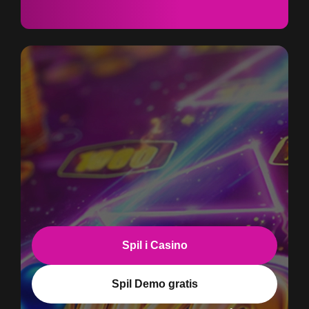
Spil i Casino
Spil Demo gratis