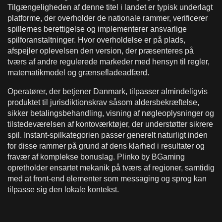
Tilgængeligheden af denne titel i landet er typisk underlagt
platforme, der overholder de nationale rammer, verificerer
spillernes berettigelse og implementerer ansvarlige
spilforanstaltninger. Hvor overholdelse er på plads,
afspejler oplevelsen den version, der præsenteres på
tværs af andre regulerede markeder med hensyn til regler,
matematikmodel og grænsefladeadfærd.
Operatører, der betjener Danmark, tilpasser almindeligvis
produktet til jurisdiktionskrav såsom aldersbekræftelse,
sikker betalingsbehandling, visning af nøgleoplysninger og
tilstedeværelsen af kontoværktøjer, der understøtter sikrere
spil. Instant-spilkategorien passer generelt naturligt inden
for disse rammer på grund af dens klarhed i resultater og
fravær af komplekse bonuslag. Plinko by BGaming
opretholder ensartet mekanik på tværs af regioner, samtidig
med at front-end elementer som messaging og sprog kan
tilpasse sig den lokale kontekst.