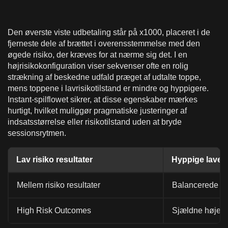
Den øverste viste udbetaling står på x1000, placeret i de
fjerneste dele af brættet i overensstemmelse med den
øgede risiko, der kræves for at nærme sig det. I en
højrisikokonfiguration viser sekvenser ofte en rolig
strækning af beskedne udfald præget af udtalte toppe,
mens toppene i lavrisikotilstand er mindre og hyppigere.
Instant-spilflowet sikrer, at disse egenskaber mærkes
hurtigt, hvilket muliggør pragmatiske justeringer af
indsatsstørrelse eller risikotilstand uden at bryde
sessionsrytmen.
Lav risiko resultater
Hyppige lave m
Mellem risiko resultater
Balancerede me
High Risk Outcomes
Sjældne høje mu