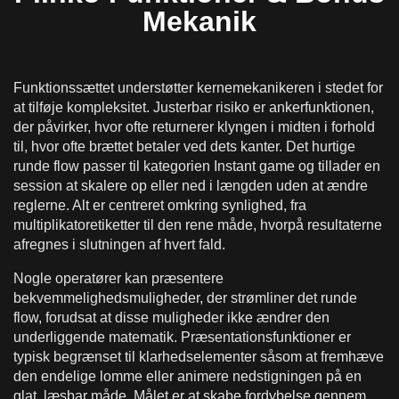
Mekanik
Funktionssættet understøtter kernemekanikeren i stedet for
at tilføje kompleksitet. Justerbar risiko er ankerfunktionen,
der påvirker, hvor ofte returnerer klyngen i midten i forhold
til, hvor ofte brættet betaler ved dets kanter. Det hurtige
runde flow passer til kategorien Instant game og tillader en
session at skalere op eller ned i længden uden at ændre
reglerne. Alt er centreret omkring synlighed, fra
multiplikatoretiketter til den rene måde, hvorpå resultaterne
afregnes i slutningen af hvert fald.
Nogle operatører kan præsentere
bekvemmelighedsmuligheder, der strømliner det runde
flow, forudsat at disse muligheder ikke ændrer den
underliggende matematik. Præsentationsfunktioner er
typisk begrænset til klarhedselementer såsom at fremhæve
den endelige lomme eller animere nedstigningen på en
glat, læsbar måde. Målet er at skabe fordybelse gennem