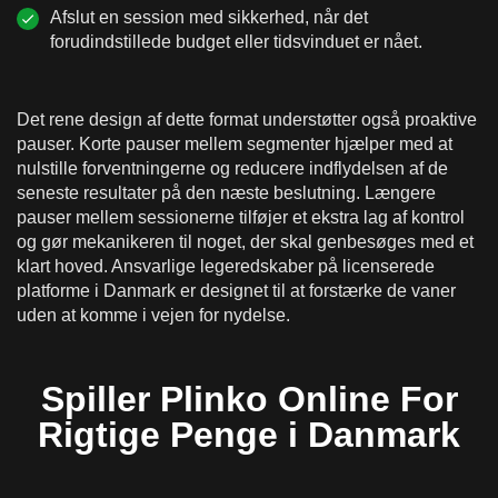
Afslut en session med sikkerhed, når det
forudindstillede budget eller tidsvinduet er nået.
Det rene design af dette format understøtter også proaktive
pauser. Korte pauser mellem segmenter hjælper med at
nulstille forventningerne og reducere indflydelsen af de
seneste resultater på den næste beslutning. Længere
pauser mellem sessionerne tilføjer et ekstra lag af kontrol
og gør mekanikeren til noget, der skal genbesøges med et
klart hoved. Ansvarlige legeredskaber på licenserede
platforme i Danmark er designet til at forstærke de vaner
uden at komme i vejen for nydelse.
Spiller Plinko Online For
Rigtige Penge i Danmark